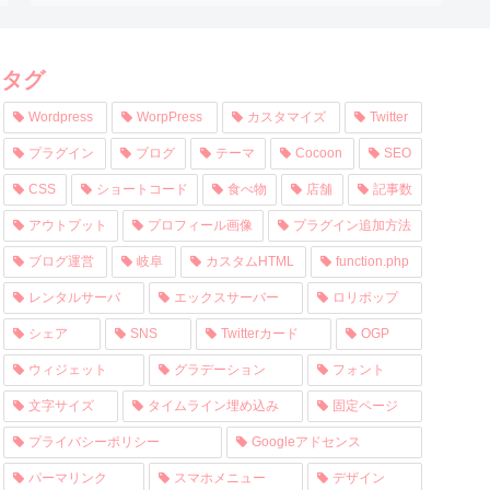
タグ
Wordpress
WorpPress
カスタマイズ
Twitter
プラグイン
ブログ
テーマ
Cocoon
SEO
CSS
ショートコード
食べ物
店舗
記事数
アウトプット
プロフィール画像
プラグイン追加方法
ブログ運営
岐阜
カスタムHTML
function.php
レンタルサーバ
エックスサーバー
ロリポップ
シェア
SNS
Twitterカード
OGP
ウィジェット
グラデーション
フォント
文字サイズ
タイムライン埋め込み
固定ページ
プライバシーポリシー
Googleアドセンス
パーマリンク
スマホメニュー
デザイン